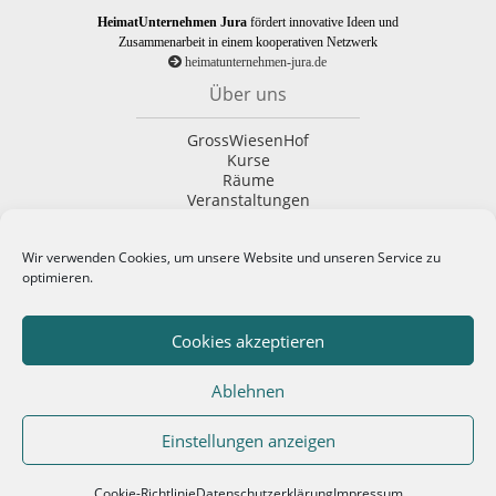
HeimatUnternehmen Jura
fördert innovative Ideen und
Zusammenarbeit in einem kooperativen Netzwerk
heimatunternehmen-jura.de
Über uns
GrossWiesenHof
Kurse
Räume
Veranstaltungen
Kontaktformular
Rechtliches
Wir verwenden Cookies, um unsere Website und unseren Service zu
optimieren.
Impressum
Datenschutzerklärung
AGBs
Cookies akzeptieren
Cookie-Richtlinie (EU)
Ablehnen
Einstellungen anzeigen
Coo­kie-Richt­li­nie
Daten­schutz­er­klä­rung
Impres­sum