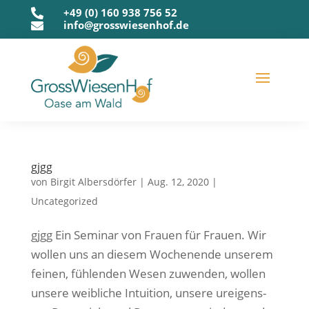
+49 (0) 160 938 756 52

info@grosswiesenhof.de

gjgg
von
Birgit Albersdörfer
|
Aug. 12, 2020
|
Uncategorized
gjgg Ein Semi­nar von Frau­en für Frau­en. Wir
wol­len uns an die­sem Wochen­en­de unse­rem
fei­nen, füh­len­den Wesen zuwen­den, wol­len
unse­re weib­li­che Intui­ti­on, unse­re urei­gens­