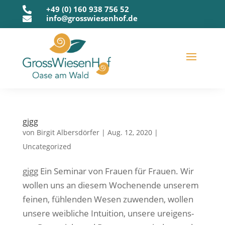
+49 (0) 160 938 756 52

info@grosswiesenhof.de

gjgg
von
Birgit Albersdörfer
|
Aug. 12, 2020
|
Uncategorized
gjgg Ein Semi­nar von Frau­en für Frau­en. Wir
wol­len uns an die­sem Wochen­en­de unse­rem
fei­nen, füh­len­den Wesen zuwen­den, wol­len
unse­re weib­li­che Intui­ti­on, unse­re urei­gens­