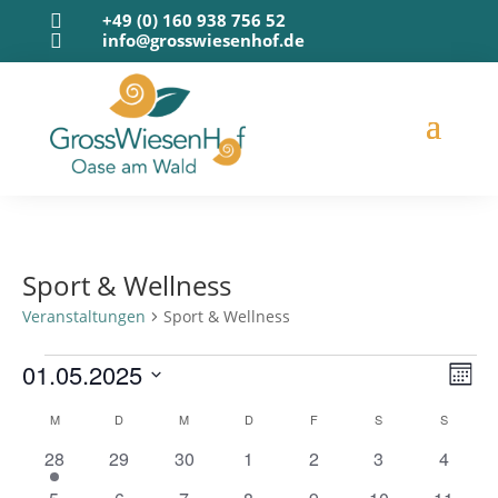
+49 (0) 160 938 756 52

info@grosswiesenhof.de

Sport & Wellness
Veranstaltungen
Sport & Wellness
Veranstaltungen
Ans
Ver
01.05.2025
Mona
Ans
Nav
Datum
Nav
Kalender
M
MONTAG
D
DIENSTAG
M
MITTWOCH
D
DONNERSTAG
F
FREITAG
S
SAMSTAG
S
SONNT
wählen.
von
1
0
0
0
0
0
0
28
29
30
1
2
3
4
Veranstaltungen
Veranstaltung
Veranstaltungen
Veranstaltungen
Veranstaltungen
Veranstaltungen
Veranstaltunge
Veranst
1
0
0
0
0
0
0