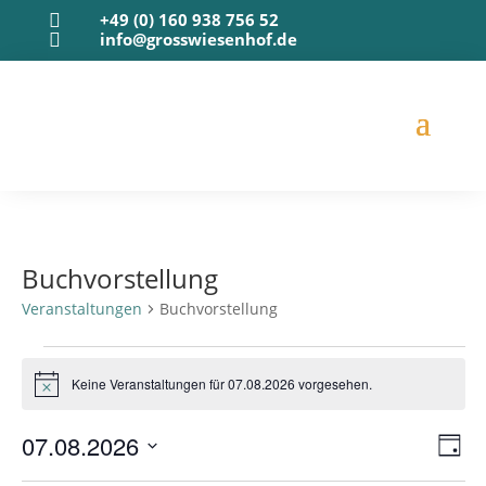
+49 (0) 160 938 756 52

info@grosswiesenhof.de

Buchvorstellung
Veranstaltungen
Buchvorstellung
Veranstaltungen
für
Keine Veranstaltungen für 07.08.2026 vorgesehen.
Hinweis
07.08.2026
Ans
Ver
07.08.2026
Tag
Ans
Nav
Datum