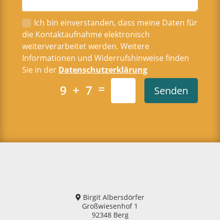
Ich bin einverstanden, dass meine Daten für
die Kontaktaufnahme elektronisch
weiterverarbeitet werden. Weitere
Informationen und Widerrufshinweise finden
Sie in der
Datenschutzerklärung
=
9 + 7
Senden
Birgit Albersdörfer
Großwiesenhof 1
92348 Berg