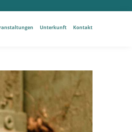
­an­stal­tun­gen
Unter­kunft
Kon­takt