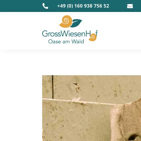
+49 (0) 160 938 756 52

