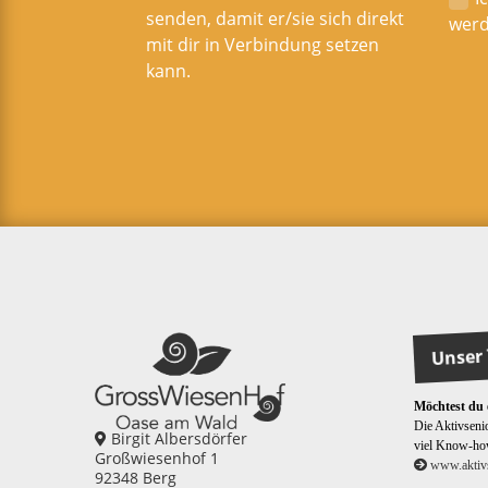
senden, damit er/sie sich direkt
werd
mit dir in Verbindung setzen
kann.
Unser 
Möchtest du
Die Aktivsenio
Birgit Albersdörfer
viel Know-ho
Großwiesenhof 1
www.aktivs
92348 Berg