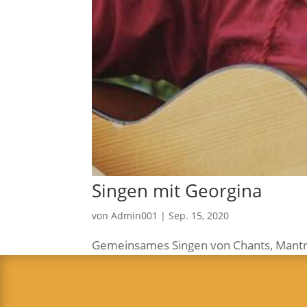
Sin­gen mit Georgina
von
Admin001
|
Sep. 15, 2020
Gemein­sa­mes Sin­gen von Chants, Man­