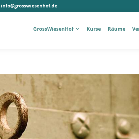
info@grosswiesenhof.de
Gross­Wiesen­Hof
Kur­se
Räu­me
Ver