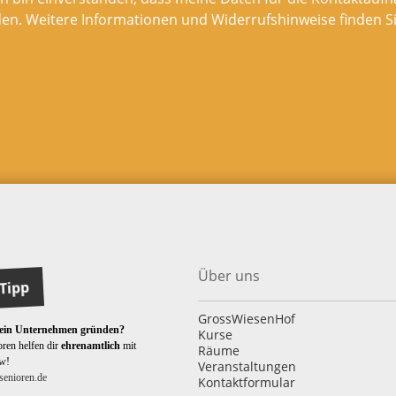
en. Weitere Informationen und Widerrufshinweise finden Si
Über uns
Tipp
GrossWiesenHof
 ein Unternehmen gründen?
Kurse
ren helfen dir
ehrenamtlich
mit
Räume
w!
Veranstaltungen
enioren.de
Kontaktformular