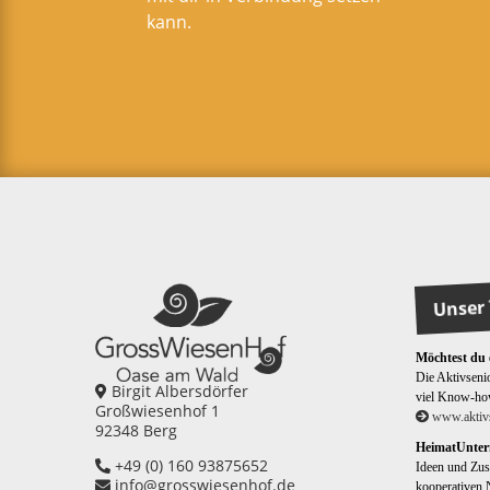
kann.
Unser 
Möchtest du
Die Aktivsenio
Birgit Albersdörfer
viel Know-ho
Großwiesenhof 1
www.aktivs
92348 Berg
HeimatUnte
+49 (0) 160 93875652
Ideen und Zus
info@grosswiesenhof.de
kooperativen 