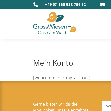
+49 (0) 160 938 756 52


Mein Kon­to
[woocommerce_my_account]
Gerne bieten wir dir die
Möglichkeit, unsere Angebote