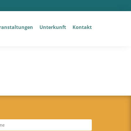
­an­stal­tun­gen
Unter­kunft
Kon­takt