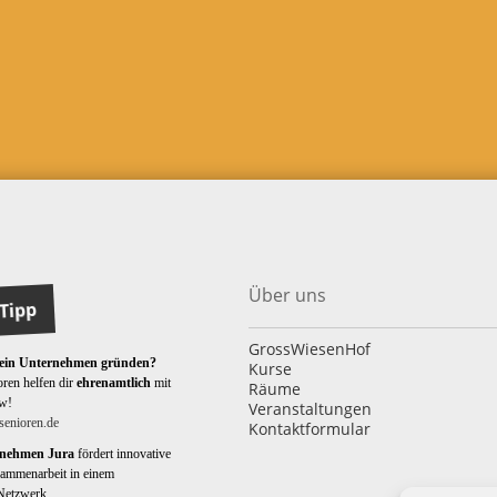
Über uns
Tipp
GrossWiesenHof
 ein Unternehmen gründen?
Kurse
ren helfen dir
ehrenamtlich
mit
Räume
w!
Veranstaltungen
enioren.de
Kontaktformular
rnehmen Jura
fördert innovative
ammenarbeit in einem
Netzwerk