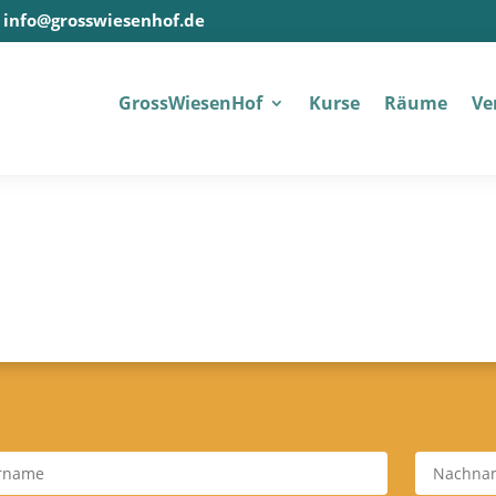
info@grosswiesenhof.de
Gross­Wiesen­Hof
Kur­se
Räu­me
Ver