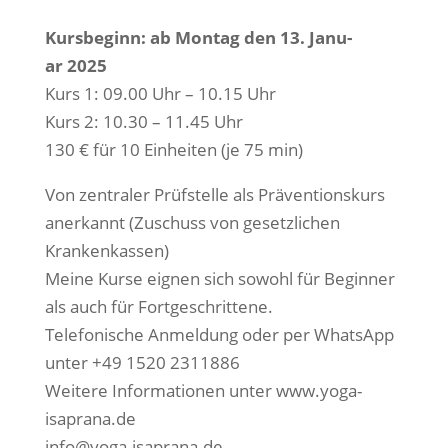
Kurs­be­ginn: ab Mon­tag den 13. Janu­
ar 2025
Kurs 1: 09.00 Uhr – 10.15 Uhr
Kurs 2: 10.30 – 11.45 Uhr
130 € für 10 Ein­hei­ten (je 75 min)
Von zen­tra­ler Prüf­stel­le als Prä­ven­ti­ons­kurs
aner­kannt (Zuschuss von gesetz­li­chen
Krankenkassen)
Mei­ne Kur­se eig­nen sich sowohl für Beg­in­ner
als auch für Fortgeschrittene.
Tele­fo­ni­sche Anmel­dung oder per Whats­App
unter +49 1520 2311886
Wei­te­re Infor­ma­tio­nen unter www.yoga-
isaprana.de
info@yoga-isaprana.de