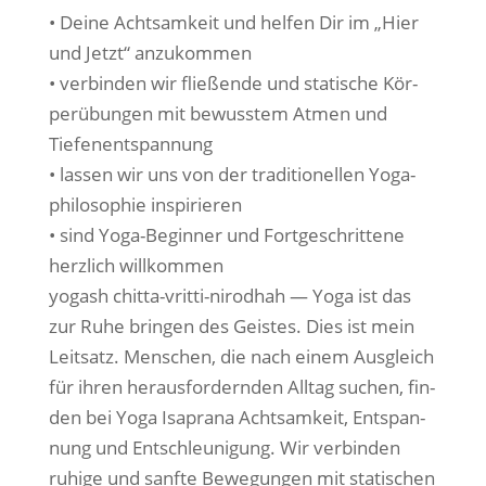
• Dei­ne Acht­sam­keit und hel­fen Dir im „Hier
und Jetzt“ anzukommen
• ver­bin­den wir flie­ßen­de und sta­ti­sche Kör­
per­übun­gen mit bewuss­tem Atmen und
Tiefenentspannung
• las­sen wir uns von der tra­di­tio­nel­len Yoga­
phi­lo­so­phie inspirieren
• sind Yoga-Beg­in­ner und Fort­ge­schrit­te­ne
herz­lich willkommen
yoga­sh chit­ta-vrit­ti-nirod­hah — Yoga ist das
zur Ruhe brin­gen des Geis­tes. Dies ist mein
Leit­satz. Men­schen, die nach einem Aus­gleich
für ihren her­aus­for­dern­den All­tag suchen, fin­
den bei Yoga Isa­pra­na Acht­sam­keit, Ent­span­
nung und Ent­schleu­ni­gung. Wir ver­bin­den
ruhi­ge und sanf­te Bewe­gun­gen mit sta­ti­schen