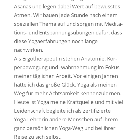
Asa­nas und legen dabei Wert auf bewuss­tes
Atmen. Wir bau­en jede Stun­de nach einem
spe­zi­el­len The­ma auf und sor­gen mit Medi­ta­
ti­ons- und Ent­span­nungs­übun­gen dafür, dass
die­se Yoga­er­fah­run­gen noch lan­ge
nachwirken.
Als Ergo­the­ra­peu­tin ste­hen Ana­to­mie, Kör­
per­be­we­gung und ‑wahr­neh­mung im Fokus
mei­ner täg­li­chen Arbeit. Vor eini­gen Jah­ren
hat­te ich das gro­ße Glück, Yoga als mei­nen
Weg für mehr Acht­sam­keit ken­nen­zu­ler­nen.
Heu­te ist Yoga mei­ne Kraft­quel­le und mit viel
Lei­den­schaft beglei­te ich als zer­ti­fi­zier­te
Yoga-Leh­re­rin ande­re Men­schen auf ihrem
ganz per­sön­li­chen Yoga-Weg und bei ihrer
Rei­se zu sich selbst.