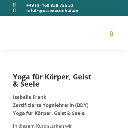
+49 (0) 160 938 756 52

info@grosswiesenhof.de

Yoga für Kör­per, Geist
& Seele
Isa­bel­la Frank
Zer­ti­fi­zier­te Yoga­leh­re­rin (BDY)
Yoga für Kör­per, Geist & Seele
In die­sem Kurs stär­ken wir