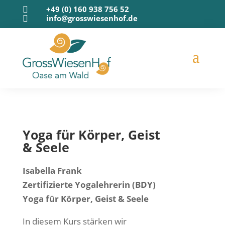
+49 (0) 160 938 756 52

info@grosswiesenhof.de

Yoga für Kör­per, Geist
& Seele
Isa­bel­la Frank
Zer­ti­fi­zier­te Yoga­leh­re­rin (BDY)
Yoga für Kör­per, Geist & Seele
In die­sem Kurs stär­ken wir