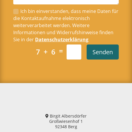
Ich bin einverstanden, dass meine Daten für
die Kontaktaufnahme elektronisch
weiterverarbeitet werden. Weitere
Informationen und Widerrufshinweise finden
Sie in der
Datenschutzerklärung
=
7 + 6
Senden
Birgit Albersdörfer
Großwiesenhof 1
92348 Berg