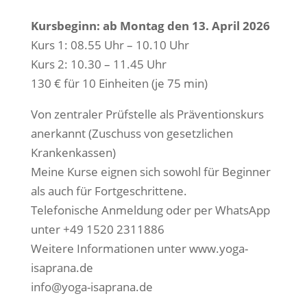
Kurs­be­ginn: ab Mon­tag den 13. April 2026
Kurs 1: 08.55 Uhr – 10.10 Uhr
Kurs 2: 10.30 – 11.45 Uhr
130 € für 10 Ein­hei­ten (je 75 min)
Von zen­tra­ler Prüf­stel­le als Prä­ven­ti­ons­kurs
aner­kannt (Zuschuss von gesetz­li­chen
Krankenkassen)
Mei­ne Kur­se eig­nen sich sowohl für Beg­in­ner
als auch für Fortgeschrittene.
Tele­fo­ni­sche Anmel­dung oder per Whats­App
unter +49 1520 2311886
Wei­te­re Infor­ma­tio­nen unter www.yoga-
isaprana.de
info@yoga-isaprana.de