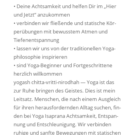
• Dei­ne Acht­sam­keit und hel­fen Dir im „Hier
und Jetzt“ anzukommen
• ver­bin­den wir flie­ßen­de und sta­ti­sche Kör­
per­übun­gen mit bewuss­tem Atmen und
Tiefenentspannung
• las­sen wir uns von der tra­di­tio­nel­len Yoga­
phi­lo­so­phie inspirieren
• sind Yoga-Beg­in­ner und Fort­ge­schrit­te­ne
herz­lich willkommen
yoga­sh chit­ta-vrit­ti-nirod­hah — Yoga ist das
zur Ruhe brin­gen des Geis­tes. Dies ist mein
Leit­satz. Men­schen, die nach einem Aus­gleich
für ihren her­aus­for­dern­den All­tag suchen, fin­
den bei Yoga Isa­pra­na Acht­sam­keit, Ent­span­
nung und Ent­schleu­ni­gung. Wir ver­bin­den
ruhi­ge und sanf­te Bewe­gun­gen mit sta­ti­schen