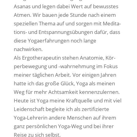
Asa­nas und legen dabei Wert auf bewuss­tes
Atmen. Wir bau­en jede Stun­de nach einem
spe­zi­el­len The­ma auf und sor­gen mit Medi­ta­
ti­ons- und Ent­span­nungs­übun­gen dafür, dass
die­se Yoga­er­fah­run­gen noch lan­ge
nachwirken.
Als Ergo­the­ra­peu­tin ste­hen Ana­to­mie, Kör­
per­be­we­gung und ‑wahr­neh­mung im Fokus
mei­ner täg­li­chen Arbeit. Vor eini­gen Jah­ren
hat­te ich das gro­ße Glück, Yoga als mei­nen
Weg für mehr Acht­sam­keit ken­nen­zu­ler­nen.
Heu­te ist Yoga mei­ne Kraft­quel­le und mit viel
Lei­den­schaft beglei­te ich als zer­ti­fi­zier­te
Yoga-Leh­re­rin ande­re Men­schen auf ihrem
ganz per­sön­li­chen Yoga-Weg und bei ihrer
Rei­se zu sich selbst.