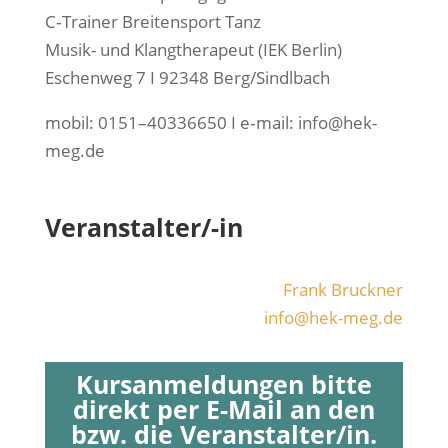
C‑Trainer Brei­ten­sport Tanz
Musik- und Klang­the­ra­peut (IEK Berlin)
Eschen­weg 7 I 92348 Berg/Sindlbach
mobil: 0151–40336650 I e‑mail: info@hek-
meg.de
Veranstalter/-in
Frank Bruck­ner
info@hek-meg.de
Kursanmeldungen bitte
direkt per E-Mail an den
bzw. die Veranstalter/in.