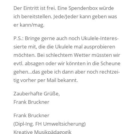
Der Ein­tritt ist frei. Eine Spen­den­box wür­de
ich bereit­stel­len. Jede/Jeder kann geben was
er kann/mag.
P.S.: Brin­ge ger­ne auch noch Uku­le­le-Inter­es­
sier­te mit, die die Uku­le­le mal aus­pro­bie­ren
möch­ten. Bei schlech­tem Wet­ter müss­ten wir
evtl. absa­gen oder wir könn­ten in die Scheu­ne
gehen…das gebe ich dann aber noch recht­zei­
tig vor­her per Mail bekannt.
Zau­ber­haf­te Grüße,
Frank Bruckner
Frank Bruck­ner
(Dipl-Ing. FH Umweltsicherung)
Krea­ti­ve Musikpädagogik