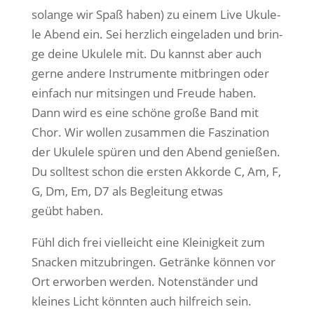
solan­ge wir Spaß haben) zu einem Live Uku­le­
le Abend ein. Sei herz­lich ein­ge­la­den und brin­
ge dei­ne Uku­le­le mit. Du kannst aber auch
ger­ne ande­re Instru­men­te mit­brin­gen oder
ein­fach nur mit­sin­gen und Freu­de haben.
Dann wird es eine schö­ne gro­ße Band mit
Chor. Wir wol­len zusam­men die Fas­zi­na­ti­on
der Uku­le­le spü­ren und den Abend genie­ßen.
Du soll­test schon die ers­ten Akkor­de C, Am, F,
G, Dm, Em, D7 als Beglei­tung etwas
geübt haben.
Fühl dich frei viel­leicht eine Klei­nig­keit zum
Sna­cken mit­zu­brin­gen. Geträn­ke kön­nen vor
Ort erwor­ben wer­den. Noten­stän­der und
klei­nes Licht könn­ten auch hilf­reich sein.