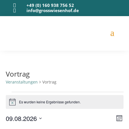
+49 (0) 160 938 756 52

info@grosswiesenhof.de

Vortrag
Veranstaltungen
Vortrag
Veranstaltungen
Es wurden keine Ergebnisse gefunden.
Hinweis
Ans
Ver
09.08.2026
Mona
Ans
Nav
Datum