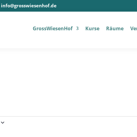
info@grosswiesenhof.de
Gross­Wiesen­Hof
Kur­se
Räu­me
Ver