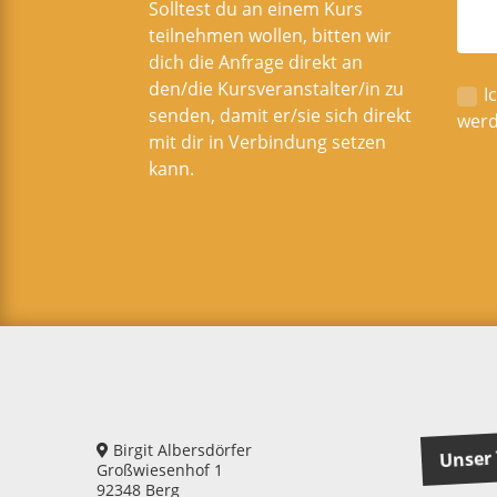
Solltest du an einem Kurs
teilnehmen wollen, bitten wir
dich die Anfrage direkt an
den/die Kursveranstalter/in zu
I
senden, damit er/sie sich direkt
werd
mit dir in Verbindung setzen
kann.
Birgit Albersdörfer
Unser 
Großwiesenhof 1
92348 Berg