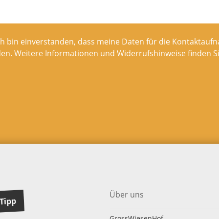
ch bin einverstanden, dass meine Daten für die Kontaktaufn
en. Weitere Informationen und Widerrufshinweise finden Si
Über uns
Tipp
GrossWiesenHof